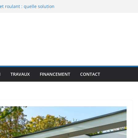
t roulant : quelle solution
tisans pour vos travaux de
euble sécurisé à Quimper ?
on thermique avec de nouvelles
à un constructeur de maison
 ?
N
TRAVAUX
FINANCEMENT
CONTACT