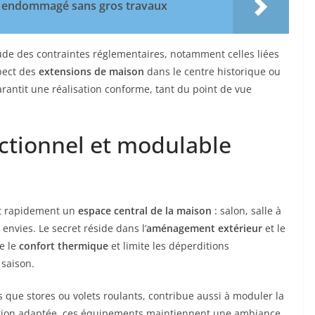
 endommagé sans gros travaux
’étude des contraintes réglementaires, notamment celles liées
spect des
extensions de maison
dans le centre historique ou
rantit une réalisation conforme, tant du point de vue
nctionnel et modulable
ent rapidement un
espace central de la maison
: salon, salle à
envies. Le secret réside dans l’
aménagement extérieur
et le
se le
confort thermique
et limite les déperditions
 saison.
es que stores ou volets roulants, contribue aussi à moduler la
ation adaptée, ces équipements maintiennent une ambiance